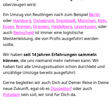
überzeugen wird.
Ein Umzug von Reutlingen nach zum Beispiel
Berlin
oder
Hamburg
,
Osnabrück
,
Ingolstadt
,
München
,
Köln
,
Essen
,
Bremen
,
Dresden
,
Heidelberg
,
Leverkusen
, oder
auch
Remscheid
ist immer eine logistische
Meisterleistung, die von Profis ausgeführt werden
sollte.
Wir haben
seit
14 Jahren Erfahrungen sammeln
können
, die uns niemand mehr nehmen kann. Wir
haben fast alle Umzugssituation schon durchlebt und
unzählige Umzüge bereits ausgeführt.
Gerne begleiten wir auch Dich auf Deiner Reise in Deine
neue Zukunft, egal ob es
Düsseldorf
oder auch
Potsdam
sein soll, wir sind für Dich da.