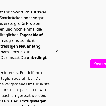
t sprichwörtlich auf
zwei
h Saarbrücken oder sogar
as erste große Problem.
en und noch einmal die
lltäglichen
Tagesablauf
Umzug sind so nicht
stressigen Neuanfang
v
 einem Umzug zur
. Das musst Du
unbedingt
Kosten
tenintensiv. Pendelfahrten
 täglich ausführbar.
Der
Jede vergessene Umzugskiste
i uns nicht passieren, wird.
d auch umgesetzt werden.
 sein. Der
Umzugswagen