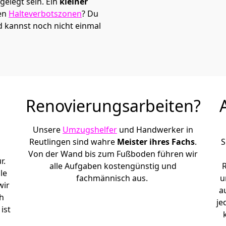
elegt sein. Ein
kleiner
den
Halteverbotszonen
? Du
d kannst noch nicht einmal
Renovierungsarbeiten?
Unsere
Umzugshelfer
und Handwerker in
Reutlingen sind wahre
Meister ihres Fachs
.
S
Von der Wand bis zum Fußboden führen wir
r.
alle Aufgaben kostengünstig und
le
fachmännisch aus.
u
wir
a
h
je
ist