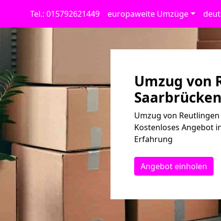
Tel.: 015792621449
europaweite Umzüge
deut
Umzug von R
Saarbrücken:
Umzug von Reutlingen 
Kostenloses Angebot in
Erfahrung
Angebot einholen