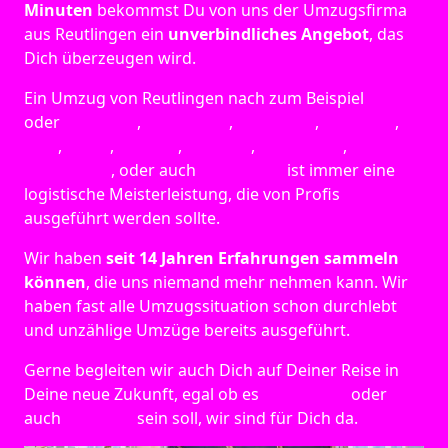
Minuten
bekommst Du von uns der Umzugsfirma
aus Reutlingen ein
unverbindliches Angebot
, das
Dich überzeugen wird.
Ein Umzug von Reutlingen nach zum Beispiel
Berlin
oder
Hamburg
,
Osnabrück
,
Ingolstadt
,
München
,
Köln
,
Essen
,
Bremen
,
Dresden
,
Heidelberg
,
Leverkusen
, oder auch
Remscheid
ist immer eine
logistische Meisterleistung, die von Profis
ausgeführt werden sollte.
Wir haben
seit
14 Jahren Erfahrungen sammeln
können
, die uns niemand mehr nehmen kann. Wir
haben fast alle Umzugssituation schon durchlebt
und unzählige Umzüge bereits ausgeführt.
Gerne begleiten wir auch Dich auf Deiner Reise in
Deine neue Zukunft, egal ob es
Düsseldorf
oder
auch
Potsdam
sein soll, wir sind für Dich da.